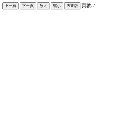
頁數:
/
上一頁
下一頁
放大
缩小
PDF版